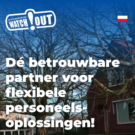
Dé betrouwbare
partner voor
flexibele
personeels­
oplossingen!