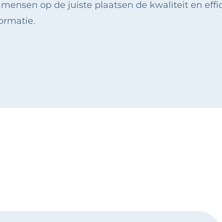
 mensen op de juiste plaatsen de kwaliteit en eff
ormatie.
Danny - Accountma
06-51680616